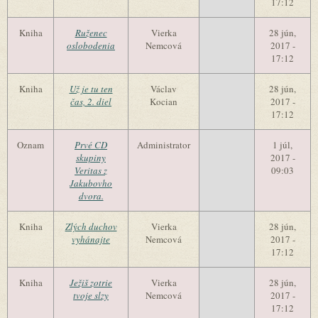
17:12
Kniha
Ruženec
Vierka
28 jún,
oslobodenia
Nemcová
2017 -
17:12
Kniha
Už je tu ten
Václav
28 jún,
čas, 2. diel
Kocian
2017 -
17:12
Oznam
Prvé CD
Administrator
1 júl,
skupiny
2017 -
Veritas z
09:03
Jakubovho
dvora.
Kniha
Zlých duchov
Vierka
28 jún,
vyhánajte
Nemcová
2017 -
17:12
Kniha
Ježiš zotrie
Vierka
28 jún,
tvoje slzy
Nemcová
2017 -
17:12