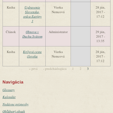
Kniha
Uzdravenie
Vierka
28 jún,
Slovenska,
Nemcová
2017 -
srdca Európy
17:12
3
Článok
Obnova v
Administrator
29 jún,
Duchu Svätom
2017 -
13:35
Kniha
Krížová cesta
Vierka
28 jún,
človeka
Nemcová
2017 -
17:12
« prvá
‹ predchádzajúca
1
2
3
Stránky
Navigácia
Glossary
Kalendár
Nedávne príspevky
Obľúbený obsah