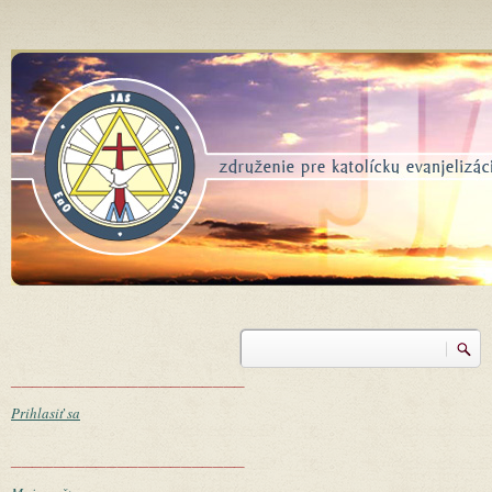
Skočiť na hlavný obsah
Vyhľadávanie
Vyhľadávanie
______________________
Prihlasiť sa
______________________