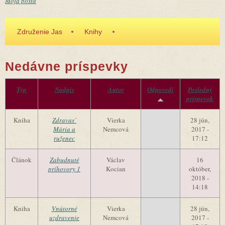
Moja pošta
Združenie Jas
Knihy
Nedávne príspevky
Typ
Nadpis
Autor
Odpovedí
Posledný
príspevok
Kniha
Zdravas´
Vierka
28 jún,
Mária a
Nemcová
2017 -
ruženec
17:12
Článok
Zabudnuté
Václav
16
príhovory 1
Kocian
október,
2018 -
14:18
Kniha
Vnútorné
Vierka
28 jún,
uzdravenie
Nemcová
2017 -