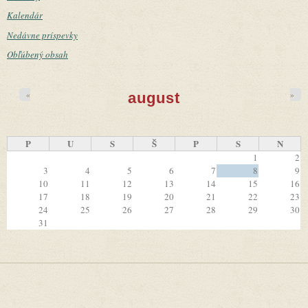
Kalendár
Nedávne príspevky
Obľúbený obsah
«
»
august
P
U
S
Š
P
S
N
1
2
3
4
5
6
7
8
9
10
11
12
13
14
15
16
17
18
19
20
21
22
23
24
25
26
27
28
29
30
31