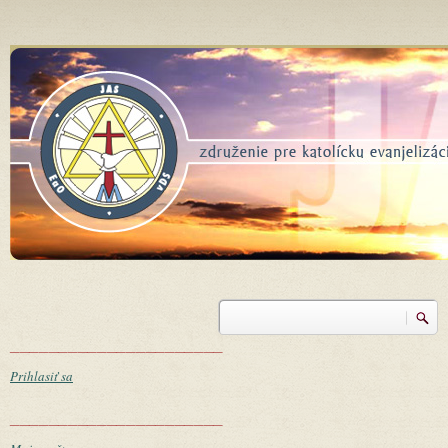
Skočiť na hlavný obsah
Vyhľadávanie
Vyhľadávanie
______________________
Prihlasiť sa
______________________