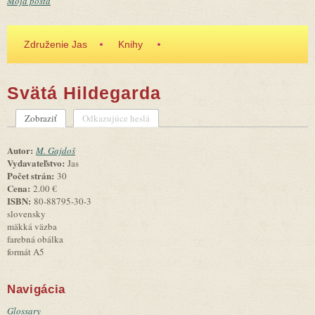
Moja pošta
Združenie Jas
Knihy
Svätá Hildegarda
Zobraziť
(aktívna karta)
Odkazujúce heslá
Primárne karty
Autor:
M. Gajdoš
Vydavateľstvo:
Jas
Počet strán:
30
Cena:
2.00 €
ISBN:
80-88795-30-3
slovensky
mäkká väzba
farebná obálka
formát A5
Navigácia
Glossary