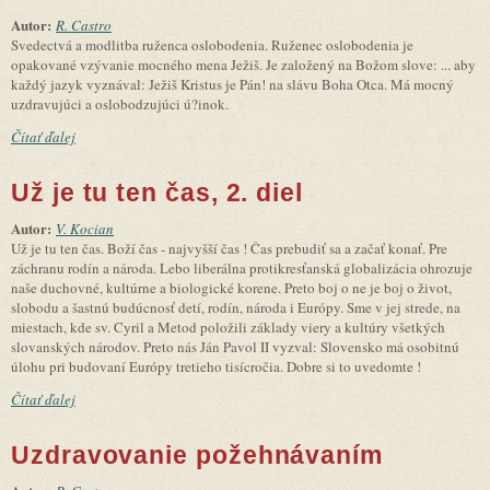
Autor:
R. Castro
Svedectvá a modlitba ruženca oslobodenia. Ruženec oslobodenia je
opakované vzývanie mocného mena Ježiš. Je založený na Božom slove: ... aby
každý jazyk vyznával: Ježiš Kristus je Pán! na slávu Boha Otca. Má mocný
uzdravujúci a oslobodzujúci ú?inok.
Čítať ďalej
Už je tu ten čas, 2. diel
Autor:
V. Kocian
Už je tu ten čas. Boží čas - najvyšší čas ! Čas prebudiť sa a začať konať. Pre
záchranu rodín a národa. Lebo liberálna protikresťanská globalizácia ohrozuje
naše duchovné, kultúrne a biologické korene. Preto boj o ne je boj o život,
slobodu a šastnú budúcnosť detí, rodín, národa i Európy. Sme v jej strede, na
miestach, kde sv. Cyril a Metod položili základy viery a kultúry všetkých
slovanských národov. Preto nás Ján Pavol II vyzval: Slovensko má osobitnú
úlohu pri budovaní Európy tretieho tisícročia. Dobre si to uvedomte !
Čítať ďalej
Uzdravovanie požehnávaním