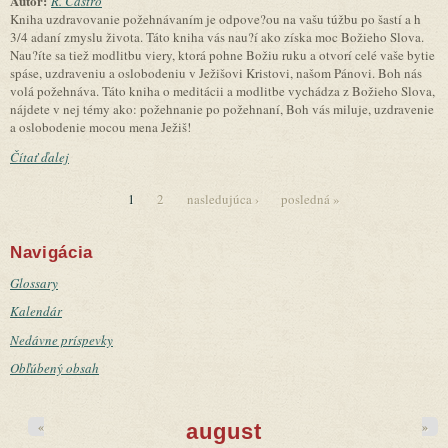
Autor:
R. Castro
Kniha uzdravovanie požehnávaním je odpove?ou na vašu túžbu po šastí a h
3/4 adaní zmyslu života. Táto kniha vás nau?í ako získa moc Božieho Slova.
Nau?íte sa tiež modlitbu viery, ktorá pohne Božiu ruku a otvorí celé vaše bytie
spáse, uzdraveniu a oslobodeniu v Ježišovi Kristovi, našom Pánovi. Boh nás
volá požehnáva. Táto kniha o meditácii a modlitbe vychádza z Božieho Slova,
nájdete v nej témy ako: požehnanie po požehnaní, Boh vás miluje, uzdravenie
a oslobodenie mocou mena Ježiš!
Čítať ďalej
1
2
nasledujúca ›
posledná »
Stránky
Navigácia
Glossary
Kalendár
Nedávne príspevky
Obľúbený obsah
«
»
august