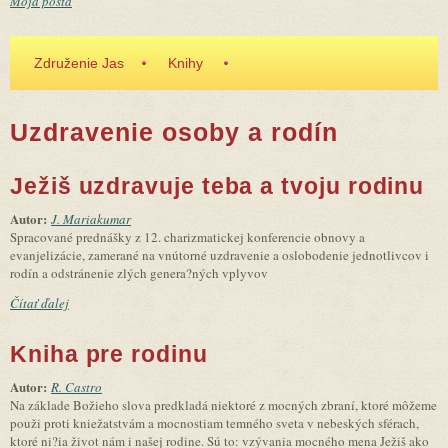
Moja pošta
Združenie Jas
Knihy
Uzdravenie osoby a rodín
Ježiš uzdravuje teba a tvoju rodinu
Autor:
J. Mariakumar
Spracované prednášky z 12. charizmatickej konferencie obnovy a
evanjelizácie, zamerané na vnútorné uzdravenie a oslobodenie jednotlivcov i
rodín a odstránenie zlých genera?ných vplyvov
Čítať ďalej
Kniha pre rodinu
Autor:
R. Castro
Na základe Božieho slova predkladá niektoré z mocných zbraní, ktoré môžeme
použi proti kniežatstvám a mocnostiam temného sveta v nebeských sférach,
ktoré ni?ia život nám i našej rodine. Sú to: vzývania mocného mena Ježiš ako