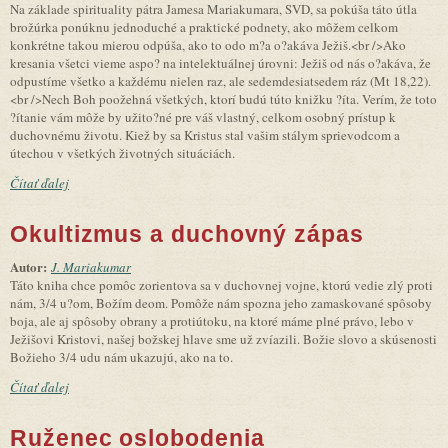
Na základe spirituality pátra Jamesa Mariakumara, SVD, sa pokúša táto útla
brožúrka ponúknu jednoduché a praktické podnety, ako môžem celkom
konkrétne takou mierou odpúša, ako to odo m?a o?akáva Ježiš.<br />Ako
kresania všetci vieme aspo? na intelektuálnej úrovni: Ježiš od nás o?akáva, že
odpustíme všetko a každému nielen raz, ale sedemdesiatsedem ráz (Mt 18,22).
<br />Nech Boh poožehná všetkých, ktorí budú túto knižku ?íta. Verím, že toto
?ítanie vám môže by užito?né pre váš vlastný, celkom osobný prístup k
duchovnému životu. Kiež by sa Kristus stal vašim stálym sprievodcom a
útechou v všetkých životných situáciách.
Čítať ďalej
Okultizmus a duchovný zápas
Autor:
J. Mariakumar
Táto kniha chce pomôc zorientova sa v duchovnej vojne, ktorú vedie zlý proti
nám, 3/4 u?om, Božím deom. Pomôže nám spozna jeho zamaskované spôsoby
boja, ale aj spôsoby obrany a protiútoku, na ktoré máme plné právo, lebo v
Ježišovi Kristovi, našej božskej hlave sme už zvíazili. Božie slovo a skúsenosti
Božieho 3/4 udu nám ukazujú, ako na to.
Čítať ďalej
Ruženec oslobodenia