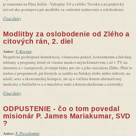
je zameraná na Pána Ježiša - Vykupite 3/4 a celého ?loveka a na praktický
návod ako postupova pri modlitbe za vnútorné uzdravenie a oslobodenie.
Čítať ďalej
Modlitby za oslobodenie od Zlého a
citových rán, 2. diel
Autor:
V. Kocian
Nesprávne pochopená demokracia, všemocnos peňazí, konzumizmu a falošnej
reklamy a programy, ktoré sú vlastne maskovaným klamstvom, i už v TV, na
internete a v časopisoch, otvárajú brány pre zlo a jeho iniciátora Zlého. Platí to
nielen o programoch, pri ktorých sa zarába na ľudskej zlobe alebo slabosti, na
násilí, sexe a ekonomickej korupcii, ale aj o väčšine foriem alternatívnej
medicíny a liečiteľstva a o množstve siekt a foriem okultizmu a ezoteriky.
Čítať ďalej
ODPUSTENIE - čo o tom povedal
misionár P. James Mariakumar, SVD
?
Autor:
F. Piccolomini