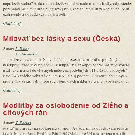
napr. Ježiš zachrá? moju rodinu, Ježiš zmiluj sa nado mnou, chvály, odpustenie,
požehnávanie a modlitba k Ježišovej krvi, zbrane, ktoré sú zamerané na spásu,
uzdravenie a slobodu vás i vašich rodín.
Čítať ďalej
Milovať bez lásky a sexu (Česká)
Autor:
R. Baláž
A. Štiavnický
111 otázok redaktora A. Štiavnického o sexe, láske a erotike položených
biskupovi Rudolfovi Balážovi. Biskup R. Baláž odpovedá ve 3/4 mi otvorene
a kriticky, neraz i do vlastných radov, na podobných 111 otázok, v ktorých ?
itate 3/4 každého veku nájde sám seba, ale aj podnety k riešeniu aktuálnych
problémov sú?asnosti, ktorú sociológovia charakterizujú ako hypersexuálnu.
Čítať ďalej
Modlitby za oslobodenie od Zlého a
citových rán
Autor:
V. Kocian
je stru?ná príru?ka na spoluprácu s Pánom Ježišom pri oslobodzovaní seba aj
iných. Má dve ?asti. Prvá ?as: Pán Ježiš Oslobodite 3/4 a naša viera a modlitba