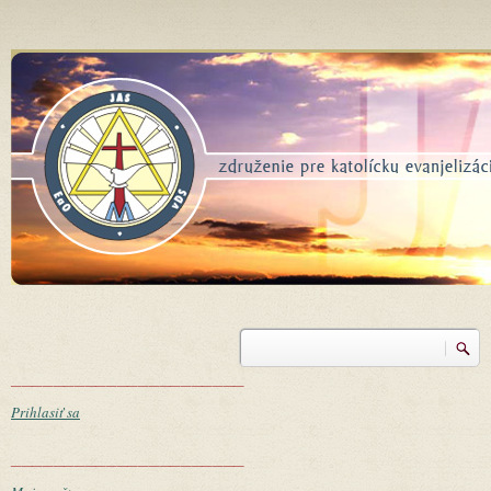
Skočiť na hlavný obsah
Vyhľadávanie
Vyhľadávanie
______________________
Prihlasiť sa
______________________