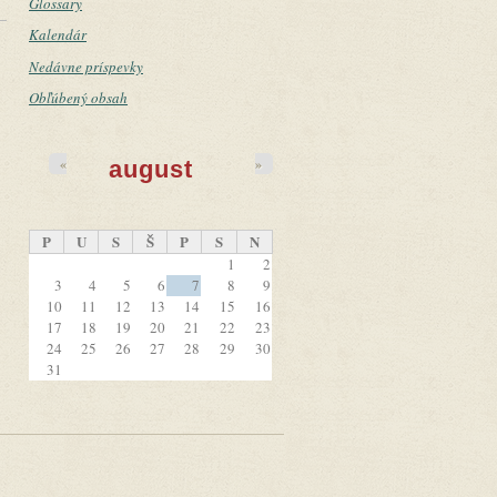
Glossary
Kalendár
Nedávne príspevky
Obľúbený obsah
«
»
august
P
U
S
Š
P
S
N
1
2
3
4
5
6
7
8
9
10
11
12
13
14
15
16
17
18
19
20
21
22
23
24
25
26
27
28
29
30
31