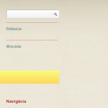
Vyhľadávanie
Vyhľadávanie
______________________
Prihlasiť sa
______________________
Moja pošta
Navigácia