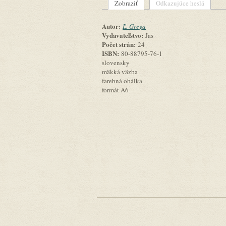
Zobraziť
(aktívna karta)
Odkazujúce heslá
Primárne karty
Autor:
Ľ. Grega
Vydavateľstvo:
Jas
Počet strán:
24
ISBN:
80-88795-76-1
slovensky
mäkká väzba
farebná obálka
formát A6