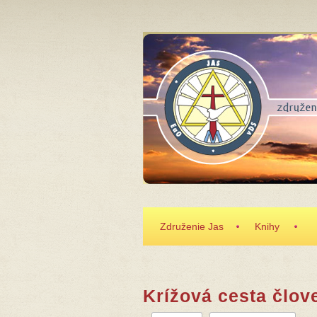
Skočiť na hlavný obsah
Združenie Jas
Knihy
Krížová cesta člov