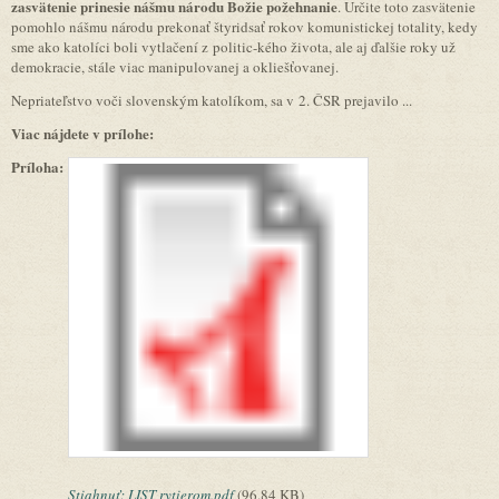
zasvätenie prinesie nášmu národu Božie požehnanie
. Určite toto zasvätenie
pomohlo nášmu národu prekonať štyridsať rokov komunistickej totality, kedy
sme ako katolíci boli vytlačení z politic-kého života, ale aj ďalšie roky už
demokracie, stále viac manipulovanej a okliešťovanej.
Nepriateľstvo voči slovenským katolíkom, sa v 2. ČSR prejavilo ...
Viac nájdete v prílohe:
Príloha:
Stiahnuť: LIST rytierom.pdf
(96.84 KB)