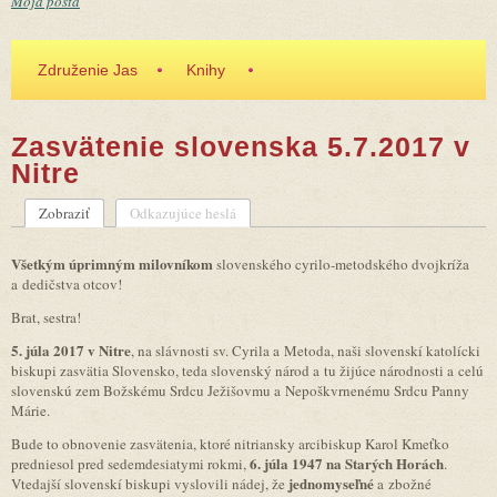
Moja pošta
Združenie Jas
Knihy
Zasvätenie slovenska 5.7.2017 v
Nitre
Zobraziť
(aktívna karta)
Odkazujúce heslá
Primárne karty
Všetkým
úprimným milovníkom
slovenského cyrilo-metodského dvojkríža
a dedičstva otcov!
Brat, sestra!
5. júla 2017
v Nitre
, na slávnosti sv. Cyrila a Metoda, naši slovenskí katolícki
biskupi zasvätia Slovensko, teda slovenský národ a tu žijúce národnosti a celú
slovenskú zem Božskému Srdcu Ježišovmu a Nepoškvrnenému Srdcu Panny
Márie.
Bude to obnovenie zasvätenia, ktoré nitriansky arcibiskup Karol Kmeťko
6. júla 1947 na Starých Horách
predniesol pred sedemdesiatymi rokmi,
.
jednomyseľné
Vtedajší slovenskí biskupi vyslovili nádej, že
a zbožné