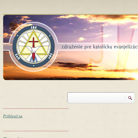
Skočiť na hlavný obsah
Vyhľadávanie
Vyhľadávanie
______________________
Prihlasiť sa
______________________