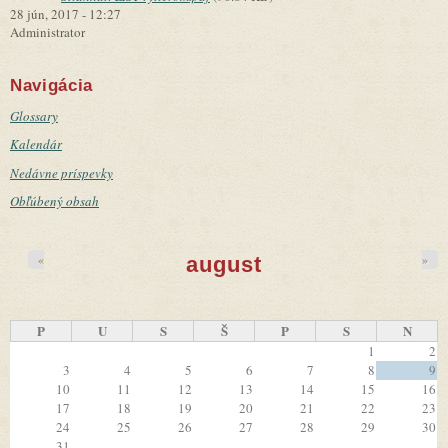
28 jún, 2017 - 12:27
Administrator
Navigácia
Glossary
Kalendár
Nedávne príspevky
Obľúbený obsah
«
»
august
P
U
S
Š
P
S
N
1
2
3
4
5
6
7
8
9
10
11
12
13
14
15
16
17
18
19
20
21
22
23
24
25
26
27
28
29
30
31