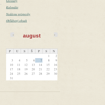
Glossary
Kalendár
Nedávne príspevky
Obľúbený obsah
«
»
august
P
U
S
Š
P
S
N
1
2
3
4
5
6
7
8
9
10
11
12
13
14
15
16
17
18
19
20
21
22
23
24
25
26
27
28
29
30
31