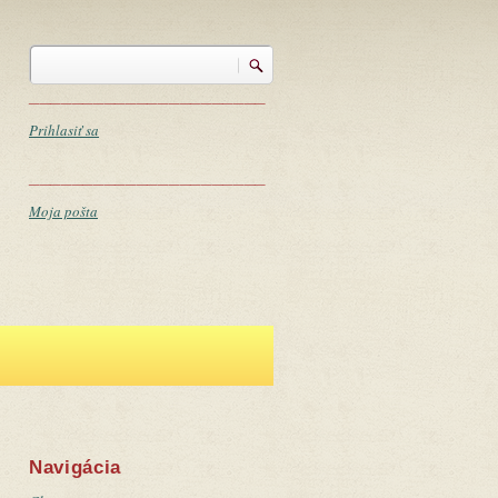
Vyhľadávanie
Vyhľadávanie
______________________
Prihlasiť sa
______________________
Moja pošta
Navigácia