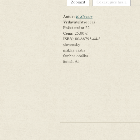
Zobraziť
(aktívna karta)
Odkazujúce heslá
Primárne karty
Autor:
E. Sievers
Vydavateľstvo:
Jas
Počet strán:
22
Cena:
25.00 €
ISBN:
80-88795-44-3
slovensky
mäkká väzba
farebná obálka
formát A5