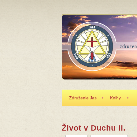
Skočiť na hlavný obsah
Združenie Jas
Knihy
Život v Duchu II.