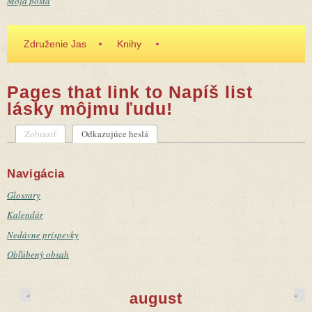
Moja pošta
Združenie Jas
Knihy
Pages that link to Napíš list
lásky môjmu ľudu!
Zobraziť
Odkazujúce heslá
(aktívna karta)
Primárne karty
Navigácia
Glossary
Kalendár
Nedávne príspevky
Obľúbený obsah
«
»
august