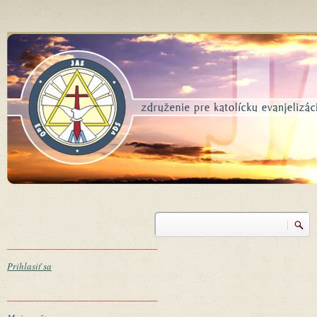
Skočiť na hlavný obsah
Vyhľadávanie
Vyhľadávanie
______________________
Prihlasiť sa
______________________