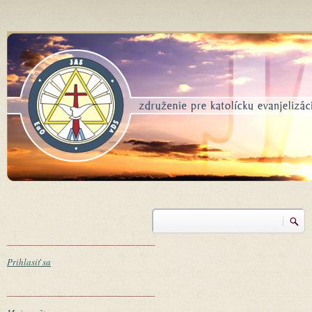
Skočiť na hlavný obsah
Vyhľadávanie
Vyhľadávanie
______________________
Prihlasiť sa
______________________