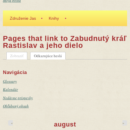
Moja pošta
Združenie Jas
Knihy
Pages that link to Zabudnutý kráľ
Rastislav a jeho dielo
Zobraziť
Odkazujúce heslá
(aktívna karta)
Primárne karty
Navigácia
Glossary
Kalendár
Nedávne príspevky
Obľúbený obsah
«
»
august