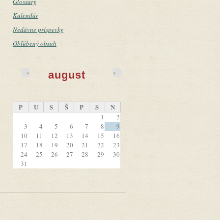
Glossary
Kalendár
Nedávne príspevky
Obľúbený obsah
«
»
august
P
U
S
Š
P
S
N
1
2
3
4
5
6
7
8
9
10
11
12
13
14
15
16
17
18
19
20
21
22
23
24
25
26
27
28
29
30
31