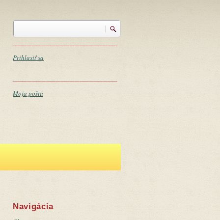
Vyhľadávanie
Vyhľadávanie
______________________
Prihlasiť sa
______________________
Moja pošta
Navigácia