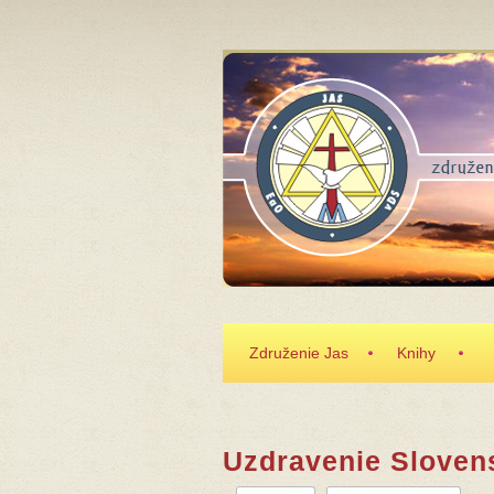
Skočiť na hlavný obsah
Združenie Jas
Knihy
Uzdravenie Sloven