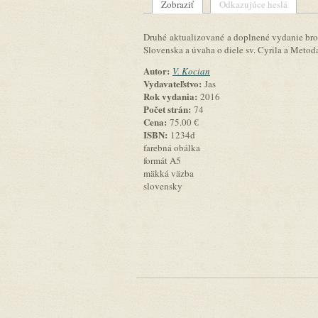
Zobraziť
(aktívna karta)
Odkazujúce heslá
Primárne karty
Druhé aktualizované a doplnené vydanie brož
Slovenska a úvaha o diele sv. Cyrila a Meto
Autor:
V. Kocian
Vydavateľstvo:
Jas
Rok vydania:
2016
Počet strán:
74
Cena:
75.00 €
ISBN:
1234d
farebná obálka
formát A5
mäkká väzba
slovensky