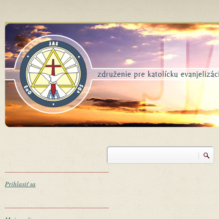
Skočiť na hlavný obsah
Vyhľadávanie
Vyhľadávanie
______________________
Prihlasiť sa
______________________