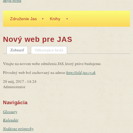
Moja pošta
Združenie Jas
Knihy
Nový web pre JAS
Zobraziť
(aktívna karta)
Odkazujúce heslá
Primárne karty
Vitajte na novom webe združenia JAS, ktorý práve budujeme.
Pôvodný web bol zachovaný na adrese
http://old.jas-zv.sk
20 máj, 2017 - 14:24
Administrator
Navigácia
Glossary
Kalendár
Nedávne príspevky