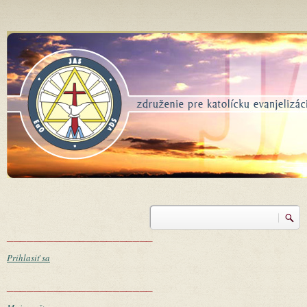
Skočiť na hlavný obsah
Vyhľadávanie
Vyhľadávanie
______________________
Prihlasiť sa
______________________