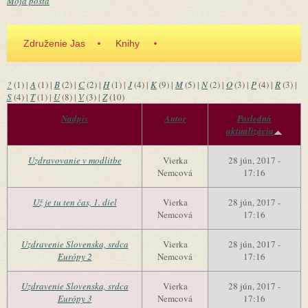
Moja pošta
Združenie Jas
Knihy
?
(1)
|
A
(1)
|
B
(2)
|
C
(2)
|
H
(1)
|
J
(4)
|
K
(9)
|
M
(5)
|
N
(2)
|
O
(3)
|
P
(4)
|
R
(3)
|
S
(4)
|
T
(1)
|
U
(8)
|
V
(3)
|
Z
(10)
Nadpis
Autor
Posledná
aktualizácia
Uzdravovanie v modlitbe
Vierka
28 jún, 2017 -
Nemcová
17:16
Už je tu ten čas, 1. diel
Vierka
28 jún, 2017 -
Nemcová
17:16
Uzdravenie Slovenska, srdca
Vierka
28 jún, 2017 -
Európy 2
Nemcová
17:16
Uzdravenie Slovenska, srdca
Vierka
28 jún, 2017 -
Európy 3
Nemcová
17:16