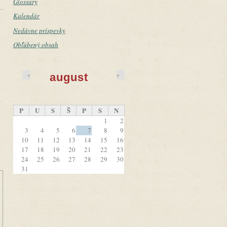
Glossary
Kalendár
Nedávne príspevky
Obľúbený obsah
«
»
august
e
P
U
S
Š
P
S
N
1
2
3
4
5
6
7
8
9
10
11
12
13
14
15
16
17
18
19
20
21
22
23
24
25
26
27
28
29
30
31