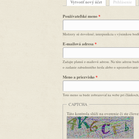
Vytvoriť nový účet
(aktívna karta)
Prihlásenie
Primárne karty
Používateľské meno
*
Medzery sú dovolené; interpunkcia s výnimkou bodky
E-mailová adresa
*
Zadajte platnú e-mailovú adresu. Na túto adresu budú
o zaslanie zabudnutého hesla alebo o upozorňovanie
Meno a priezvisko
*
Toto meno sa bude zobrazovať na webe pri článkoch,
CAPTCHA
Táto kontrola slúži na overenie či ste člo