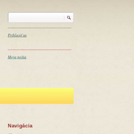
Vyhľadávanie
Vyhľadávanie
______________________
Prihlasiť sa
______________________
Moja pošta
Navigácia