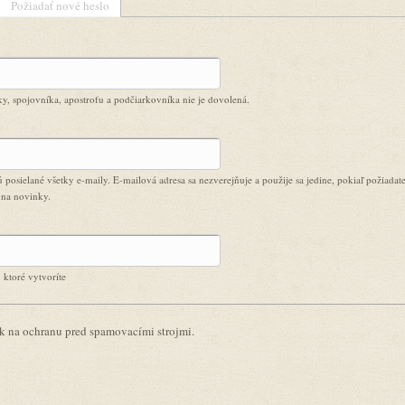
Požiadať nové heslo
, spojovníka, apostrofu a podčiarkovníka nie je dovolená.
 posielané všetky e-maily. E-mailová adresa sa nezverejňuje a použije sa jedine, pokiaľ požiadat
 na novinky.
 ktoré vytvoríte
vek na ochranu pred spamovacími strojmi.