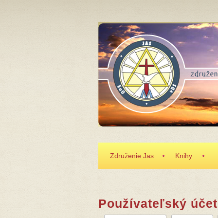
Skočiť na hlavný obsah
Združenie Jas
Knihy
Používateľský účet