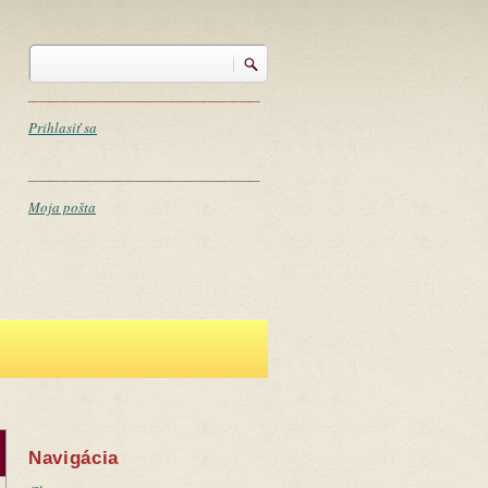
Vyhľadávanie
Vyhľadávanie
______________________
Prihlasiť sa
______________________
Moja pošta
Navigácia