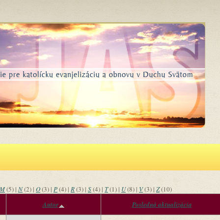
M
(5)
|
N
(2)
|
O
(3)
|
P
(4)
|
R
(3)
|
S
(4)
|
T
(1)
|
U
(8)
|
V
(3)
|
Z
(10)
Autor
Posledná aktualizácia