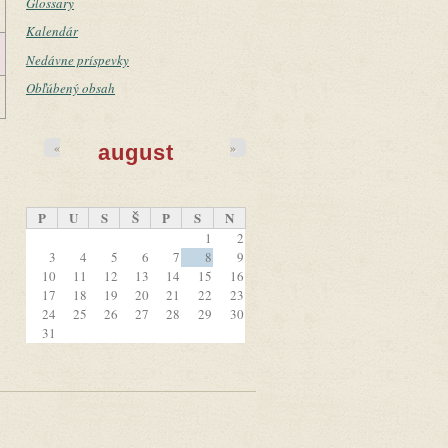
Glossary
Kalendár
Nedávne príspevky
Obľúbený obsah
«
»
august
P
U
S
Š
P
S
N
1
2
3
4
5
6
7
8
9
10
11
12
13
14
15
16
17
18
19
20
21
22
23
24
25
26
27
28
29
30
31