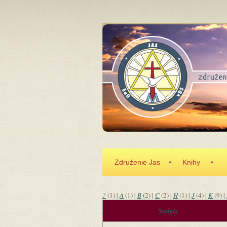
Skočiť na hlavný obsah
Združenie Jas
Knihy
?
(1)
|
A
(1)
|
B
(2)
|
C
(2)
|
H
(1)
|
J
(4)
|
K
(9)
|
Nadpis