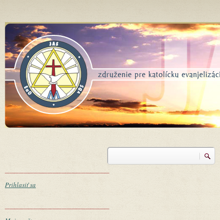
Skočiť na hlavný obsah
Vyhľadávanie
Vyhľadávanie
______________________
Prihlasiť sa
______________________