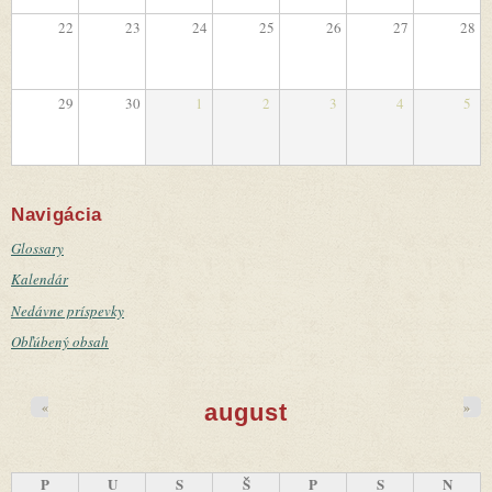
22
23
24
25
26
27
28
29
30
1
2
3
4
5
Navigácia
Glossary
Kalendár
Nedávne príspevky
Obľúbený obsah
«
»
august
P
U
S
Š
P
S
N