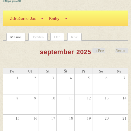
Moja pošta
Združenie Jas
Knihy
Mesiac
(aktívna karta)
Týždeň
Deň
Rok
Primárne karty
« Prev
Next »
september 2025
Po
Ut
St
Št
Pi
So
Ne
1
2
3
4
5
6
7
8
9
10
11
12
13
14
15
16
17
18
19
20
21