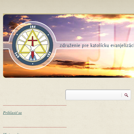
Skočiť na hlavný obsah
Vyhľadávanie
Vyhľadávanie
______________________
Prihlasiť sa
______________________