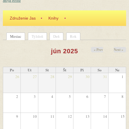
Moja pošta
Združenie Jas
Knihy
Mesiac
(aktívna karta)
Týždeň
Deň
Rok
Primárne karty
« Prev
Next »
jún 2025
Po
Ut
St
Št
Pi
So
Ne
26
27
28
29
30
31
1
2
3
4
5
6
7
8
9
10
11
12
13
14
15