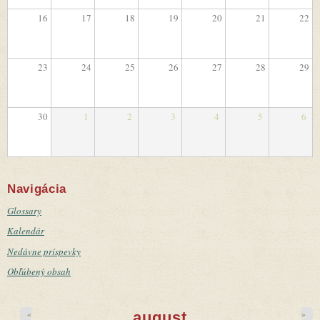
16
17
18
19
20
21
22
23
24
25
26
27
28
29
30
1
2
3
4
5
6
Navigácia
Glossary
Kalendár
Nedávne príspevky
Obľúbený obsah
«
»
august