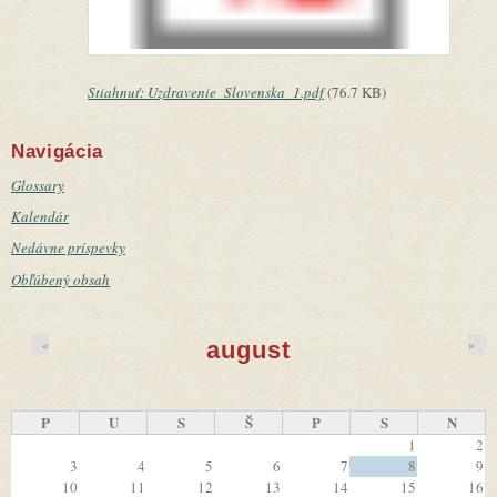
Stiahnuť: Uzdravenie_Slovenska_1.pdf
(76.7 KB)
Navigácia
Glossary
Kalendár
Nedávne príspevky
Obľúbený obsah
«
»
august
P
U
S
Š
P
S
N
1
2
3
4
5
6
7
8
9
10
11
12
13
14
15
16