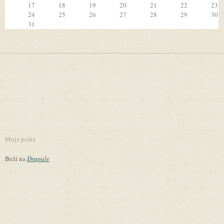
17
18
19
20
21
22
23
24
25
26
27
28
29
30
31
Moja pošta
Beží na
Drupale