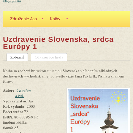
Moja pošta
Združenie Jas
Knihy
Uzdravenie Slovenska, srdca
Európy 1
Zobraziť
(aktívna karta)
Odkazujúce heslá
Primárne karty
Kniha sa zaoberá kritickou situáciou Slovenska s hľadaním základných
duchovných východísk z nej vo svetle vízie Jána Pavla II., Písma a znamení
časov.
Autor:
V. Kocian
a kol.
obalka29.jpg
Vydavateľstvo:
Jas
Rok vydania:
2003
Počet strán:
72
ISBN:
80-88795-91-5
farebná obálka
formát A5
mäkká väzba