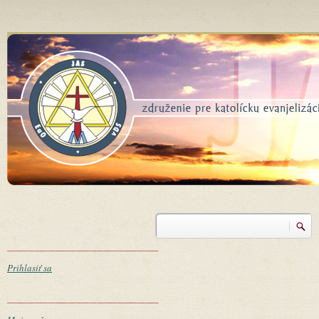
Skočiť na hlavný obsah
Vyhľadávanie
Vyhľadávanie
______________________
Prihlasiť sa
______________________