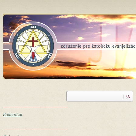
Skočiť na hlavný obsah
Vyhľadávanie
Vyhľadávanie
______________________
Prihlasiť sa
______________________