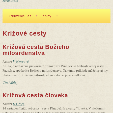
Moja pošta
Združenie Jas
Knihy
Krížové cesty
Krížová cesta Božieho
milosrdenstva
Autor:
V. Nemcová
Kniha je zostavená prevažne z príhovorov Pána Ježiša blahoslavenej sestre
Faustíne, apoštolke Božieho milosrdenstva. Na tomto príklade môžeme aj my
plnšie uveriť Božiemu milosrdenstvu a stať sa jeho svedkami.
Čítať ďalej
Krížová cesta človeka
Autor:
Ľ. Grega
14 zastavení krížovej cesty - cesty Pána Ježiša a cesty ?loveka. V nie?om si
tieto dve cesty budú podobné a v nie?om budú vzdialené. Jedno však majú