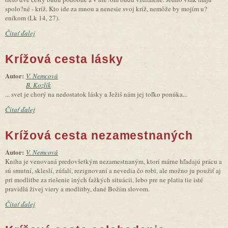
spolo?né - kríž. Kto ide za mnou a nenesie svoj kríž, nemôže by mojím u?
eníkom (Lk 14, 27).
Čítať ďalej
Krížová cesta lásky
Autor:
V. Nemcová
B. Kozlík
... svet je chorý na nedostatok lásky a Ježiš nám jej toľko ponúka...
Čítať ďalej
Krížová cesta nezamestnaných
Autor:
V. Nemcová
Kniha je venovaná predovšetkým nezamestnaným, ktorí márne hľadajú prácu a
sú smutní, skleslí, zúfalí, rezignovaní a nevedia čo robi, ale možno ju použiť aj
pri modlitbe za riešenie iných ťažkých situácii, lebo pre ne platia tie isté
pravidlá živej viery a modlitby, dané Božím slovom.
Čítať ďalej