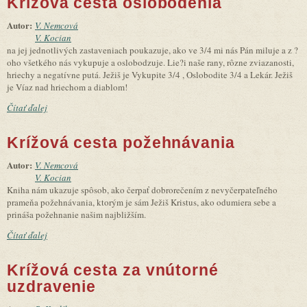
Krížová cesta oslobodenia
Autor:
V. Nemcová
V. Kocian
na jej jednotlivých zastaveniach poukazuje, ako ve 3/4 mi nás Pán miluje a z ?
oho všetkého nás vykupuje a oslobodzuje. Lie?i naše rany, rôzne zviazanosti,
hriechy a negatívne putá. Ježiš je Vykupite 3/4 , Oslobodite 3/4 a Lekár. Ježiš
je Víaz nad hriechom a diablom!
Čítať ďalej
Krížová cesta požehnávania
Autor:
V. Nemcová
V. Kocian
Kniha nám ukazuje spôsob, ako čerpať dobrorečením z nevyčerpateľného
prameňa požehnávania, ktorým je sám Ježiš Kristus, ako odumiera sebe a
prináša požehnanie našim najbližším.
Čítať ďalej
Krížová cesta za vnútorné
uzdravenie