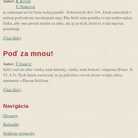
Autor:
B. Kozlík
V. Nemcová
je zameraná na lie?enie našej pamäti - bolestných chví 3/4 , ktoré zanechali v
našom podvedomí nezahojené rany. Pán Ježiš nám ponúka svoju uzdravujúcu
lásku, aby sme prosili nielen za seba, ale aj za tých, ktorí to z nás najviac
potrebujú.
Čítať ďalej
Poď za mnou!
Autor:
T. Ivančič
Ježiš vzal na seba všetky naše hriechy, všetky naše bolesti i utrpenia (Porov. Iz
53, 4-5). Tých štrnás zastavení, to je príležitos otvori dvere svojho srdca
stretnutiu s Pánom Ježišom.
Čítať ďalej
Navigácia
Glossary
Kalendár
Nedávne príspevky