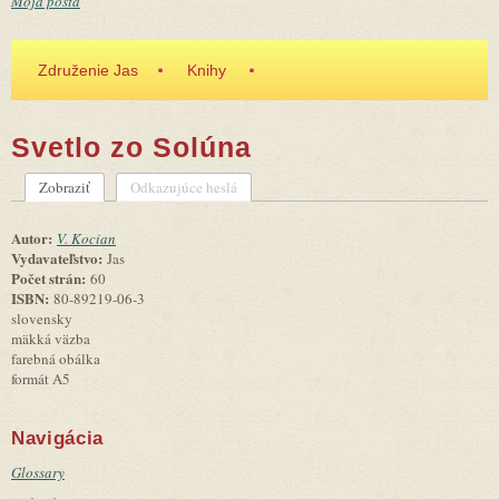
Moja pošta
Združenie Jas
Knihy
Svetlo zo Solúna
Zobraziť
(aktívna karta)
Odkazujúce heslá
Primárne karty
Autor:
V. Kocian
Vydavateľstvo:
Jas
Počet strán:
60
ISBN:
80-89219-06-3
slovensky
mäkká väzba
farebná obálka
formát A5
Navigácia
Glossary