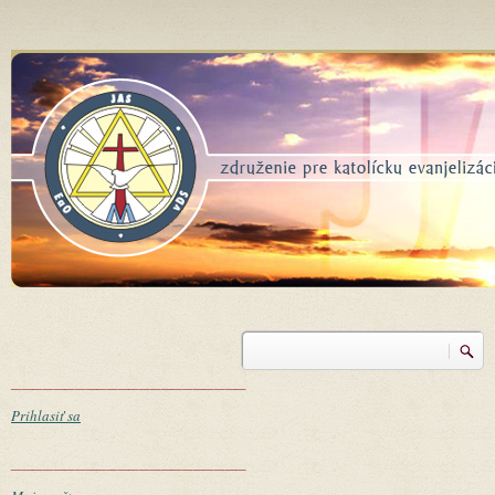
Skočiť na hlavný obsah
Vyhľadávanie
Vyhľadávanie
______________________
Prihlasiť sa
______________________