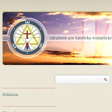
Skočiť na hlavný obsah
Vyhľadávanie
Vyhľadávanie
______________________
Prihlasiť sa
______________________