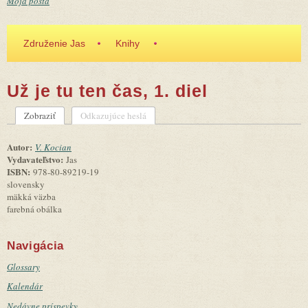
Moja pošta
Združenie Jas
Knihy
Už je tu ten čas, 1. diel
Zobraziť
(aktívna karta)
Odkazujúce heslá
Primárne karty
Autor:
V. Kocian
Vydavateľstvo:
Jas
ISBN:
978-80-89219-19
slovensky
mäkká väzba
farebná obálka
Navigácia
Glossary
Kalendár
Nedávne príspevky