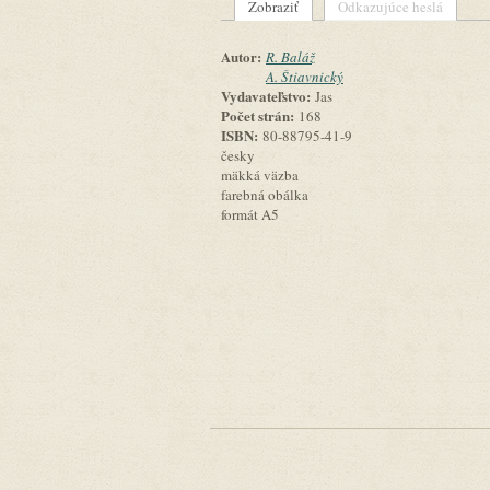
Zobraziť
(aktívna karta)
Odkazujúce heslá
Primárne karty
Autor:
R. Baláž
A. Štiavnický
Vydavateľstvo:
Jas
Počet strán:
168
ISBN:
80-88795-41-9
česky
mäkká väzba
farebná obálka
formát A5