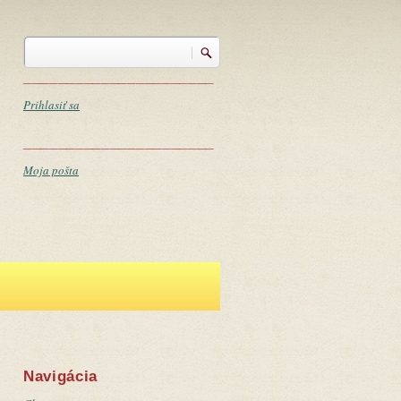
Vyhľadávanie
Vyhľadávanie
______________________
Prihlasiť sa
______________________
Moja pošta
Navigácia