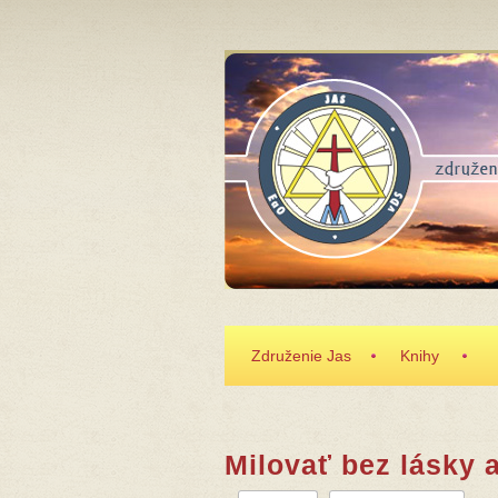
Skočiť na hlavný obsah
Združenie Jas
Knihy
Milovať bez lásky 