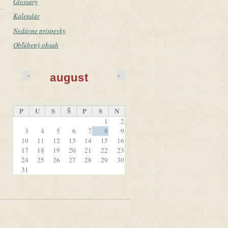
Glossary
Kalendár
Nedávne príspevky
Obľúbený obsah
«
»
august
P
U
S
Š
P
S
N
1
2
3
4
5
6
7
8
9
10
11
12
13
14
15
16
17
18
19
20
21
22
23
24
25
26
27
28
29
30
31