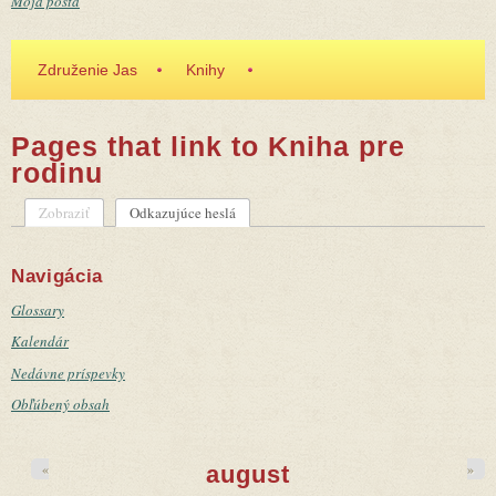
Moja pošta
Združenie Jas
Knihy
Pages that link to Kniha pre
rodinu
Zobraziť
Odkazujúce heslá
(aktívna karta)
Primárne karty
Navigácia
Glossary
Kalendár
Nedávne príspevky
Obľúbený obsah
«
»
august