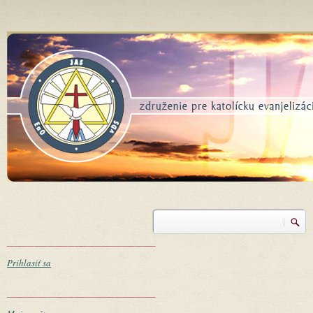
Skočiť na hlavný obsah
Vyhľadávanie
Vyhľadávanie
______________________
Prihlasiť sa
______________________