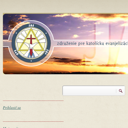
Skočiť na hlavný obsah
Vyhľadávanie
Vyhľadávanie
______________________
Prihlasiť sa
______________________