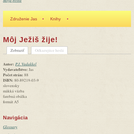
Moja pošta
Združenie Jas
Knihy
Môj Ježiš žije!
Zobraziť
(aktívna karta)
Odkazujúce heslá
Primárne karty
Autor:
P.J. Vadakkel
Vydavateľstvo:
Jas
Počet strán:
88
ISBN:
80-89219-03-9
slovensky
mäkká väzba
farebná obálka
formát A5
Navigácia
Glossary