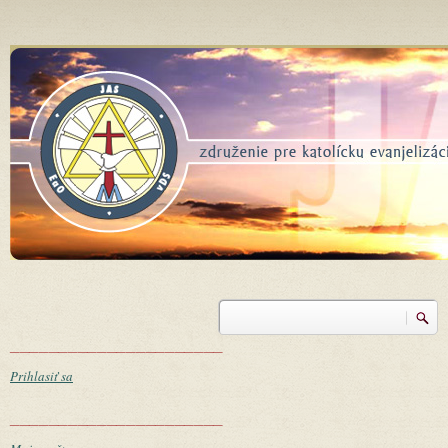
Skočiť na hlavný obsah
Vyhľadávanie
Vyhľadávanie
______________________
Prihlasiť sa
______________________