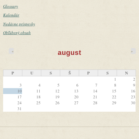
Glossary
Kalendár
Nedávne príspevky
Obľúbený obsah
«
»
august
P
U
S
Š
P
S
N
1
2
3
4
5
6
7
8
9
10
11
12
13
14
15
16
17
18
19
20
21
22
23
24
25
26
27
28
29
30
31