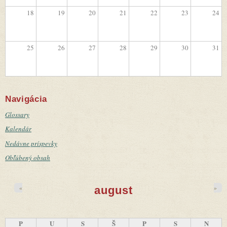
18
19
20
21
22
23
24
25
26
27
28
29
30
31
Navigácia
Glossary
Kalendár
Nedávne príspevky
Obľúbený obsah
«
»
august
P
U
S
Š
P
S
N