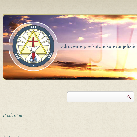
Skočiť na hlavný obsah
Vyhľadávanie
Vyhľadávanie
______________________
Prihlasiť sa
______________________