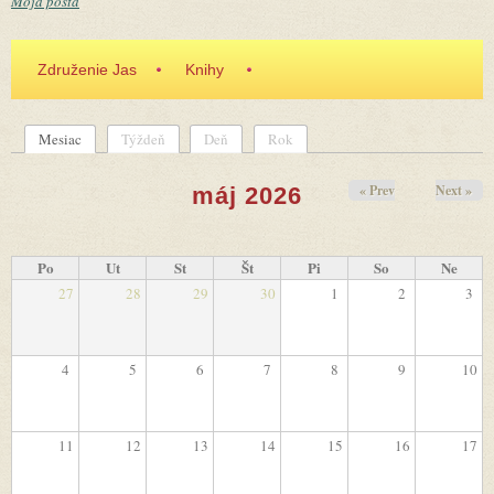
Moja pošta
Združenie Jas
Knihy
Mesiac
(aktívna karta)
Týždeň
Deň
Rok
Primárne karty
« Prev
Next »
máj 2026
Po
Ut
St
Št
Pi
So
Ne
27
28
29
30
1
2
3
4
5
6
7
8
9
10
11
12
13
14
15
16
17