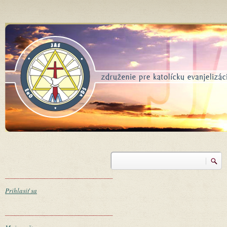
Skočiť na hlavný obsah
Vyhľadávanie
Vyhľadávanie
______________________
Prihlasiť sa
______________________