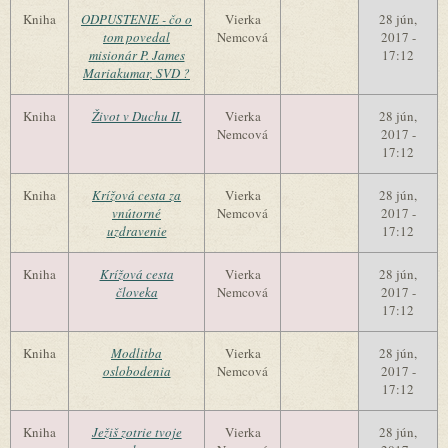
Kniha
ODPUSTENIE - čo o
Vierka
28 jún,
tom povedal
Nemcová
2017 -
misionár P. James
17:12
Mariakumar, SVD ?
Kniha
Život v Duchu II.
Vierka
28 jún,
Nemcová
2017 -
17:12
Kniha
Krížová cesta za
Vierka
28 jún,
vnútorné
Nemcová
2017 -
uzdravenie
17:12
Kniha
Krížová cesta
Vierka
28 jún,
človeka
Nemcová
2017 -
17:12
Kniha
Modlitba
Vierka
28 jún,
oslobodenia
Nemcová
2017 -
17:12
Kniha
Ježiš zotrie tvoje
Vierka
28 jún,