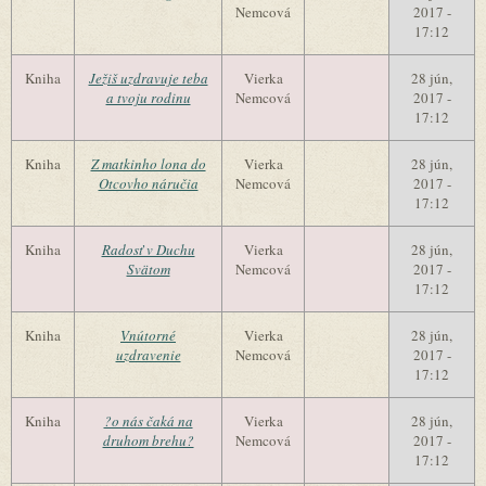
Nemcová
2017 -
17:12
Kniha
Ježiš uzdravuje teba
Vierka
28 jún,
a tvoju rodinu
Nemcová
2017 -
17:12
Kniha
Z matkinho lona do
Vierka
28 jún,
Otcovho náručia
Nemcová
2017 -
17:12
Kniha
Radosť v Duchu
Vierka
28 jún,
Svätom
Nemcová
2017 -
17:12
Kniha
Vnútorné
Vierka
28 jún,
uzdravenie
Nemcová
2017 -
17:12
Kniha
?o nás čaká na
Vierka
28 jún,
druhom brehu?
Nemcová
2017 -
17:12