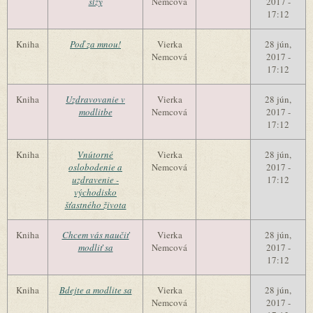
slzy
Nemcová
2017 -
17:12
Kniha
Poď za mnou!
Vierka
28 jún,
Nemcová
2017 -
17:12
Kniha
Uzdravovanie v
Vierka
28 jún,
modlitbe
Nemcová
2017 -
17:12
Kniha
Vnútorné
Vierka
28 jún,
oslobodenie a
Nemcová
2017 -
uzdravenie -
17:12
východisko
šťastného života
Kniha
Chcem vás naučiť
Vierka
28 jún,
modliť sa
Nemcová
2017 -
17:12
Kniha
Bdejte a modlite sa
Vierka
28 jún,
Nemcová
2017 -