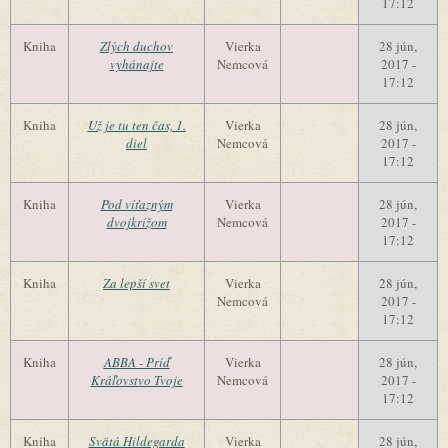
17:12
Kniha
Zlých duchov
Vierka
28 jún,
vyhánajte
Nemcová
2017 -
17:12
Kniha
Už je tu ten čas, 1.
Vierka
28 jún,
diel
Nemcová
2017 -
17:12
Kniha
Pod víťazným
Vierka
28 jún,
dvojkrížom
Nemcová
2017 -
17:12
Kniha
Za lepší svet
Vierka
28 jún,
Nemcová
2017 -
17:12
Kniha
ABBA - Príď
Vierka
28 jún,
Kráľovstvo Tvoje
Nemcová
2017 -
17:12
Kniha
Svätá Hildegarda
Vierka
28 jún,