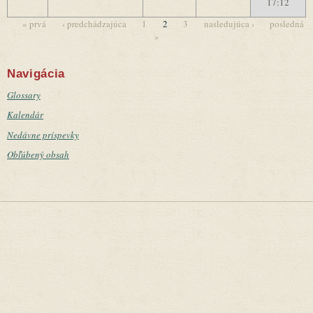
17:12
« prvá
‹ predchádzajúca
1
2
3
nasledujúca ›
posledná
»
Stránky
Navigácia
Glossary
Kalendár
Nedávne príspevky
Obľúbený obsah