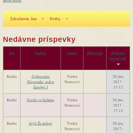
Moja pošta
Združenie Jas
Knihy
Nedávne príspevky
Typ
Nadpis
Autor
Odpovedí
Posledný
príspevok
Kniha
Uzdravenie
Vierka
28 jún,
Slovenska, srdca
Nemcová
2017 -
Európy 3
17:12
Kniha
Svetlo zo Solúna
Vierka
28 jún,
Nemcová
2017 -
17:12
Kniha
Ježiš Ťa miluje
Vierka
28 jún,
Nemcová
2017 -