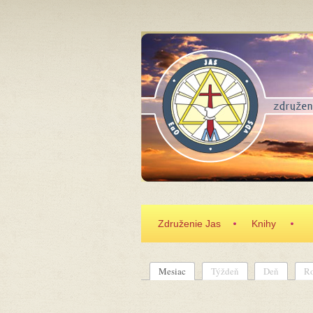
Skočiť na hlavný obsah
Združenie Jas
Knihy
Mesiac
(aktívna karta)
Týždeň
Deň
R
Primárne karty