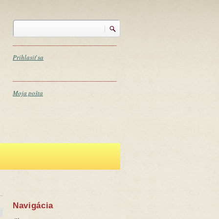
Vyhľadávanie
Vyhľadávanie
______________________
Prihlasiť sa
______________________
Moja pošta
Navigácia