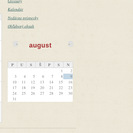
Glossary
Kalendár
Nedávne príspevky
Obľúbený obsah
«
»
august
4
P
U
S
Š
P
S
N
1
1
2
3
4
5
6
7
8
9
10
11
12
13
14
15
16
8
17
18
19
20
21
22
23
24
25
26
27
28
29
30
31