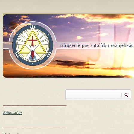
Skočiť na hlavný obsah
Vyhľadávanie
Vyhľadávanie
______________________
Prihlasiť sa
______________________