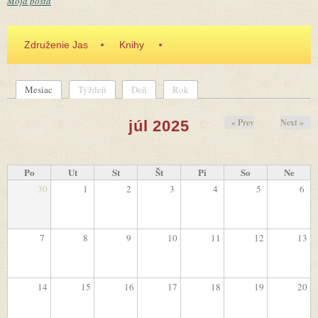
Moja pošta
Združenie Jas
Knihy
Mesiac
(aktívna karta)
Týždeň
Deň
Rok
Primárne karty
« Prev
Next »
júl 2025
Po
Ut
St
Št
Pi
So
Ne
30
1
2
3
4
5
6
7
8
9
10
11
12
13
14
15
16
17
18
19
20