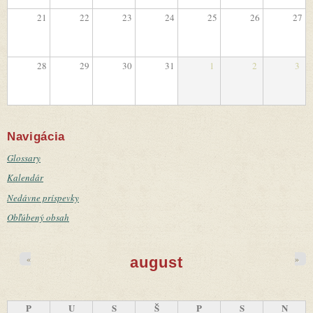
21
22
23
24
25
26
27
28
29
30
31
1
2
3
Navigácia
Glossary
Kalendár
Nedávne príspevky
Obľúbený obsah
«
»
august
P
U
S
Š
P
S
N