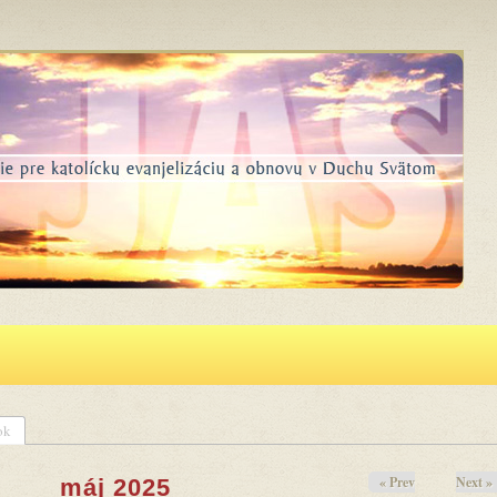
ok
« Prev
Next »
máj 2025