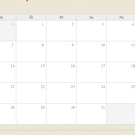
St
Št
Pi
So
Ne
30
1
2
3
4
7
8
9
10
1
14
15
16
17
1
21
22
23
24
2
28
29
30
31
1