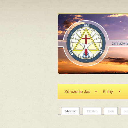
Skočiť na hlavný obsah
Združenie Jas
Knihy
Mesiac
(aktívna karta)
Týždeň
Deň
R
Primárne karty