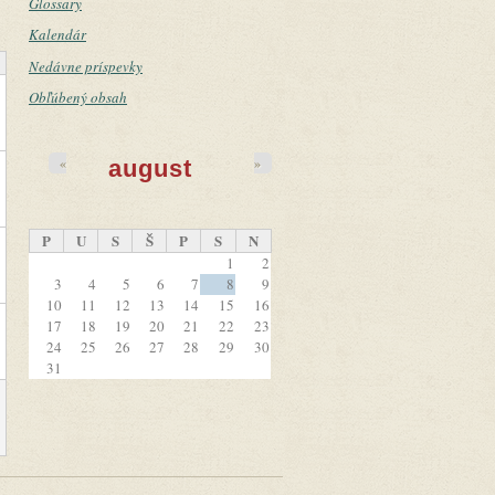
Glossary
Kalendár
Nedávne príspevky
Obľúbený obsah
«
»
august
1
P
U
S
Š
P
S
N
8
1
2
3
4
5
6
7
8
9
10
11
12
13
14
15
16
5
17
18
19
20
21
22
23
24
25
26
27
28
29
30
31