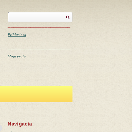
Vyhľadávanie
Vyhľadávanie
______________________
Prihlasiť sa
______________________
Moja pošta
Navigácia